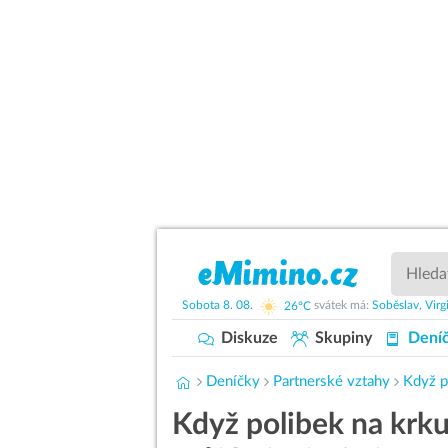
Sobota
8. 08.
26°C
svátek má:
Soběslav,
Virg
Diskuze
Skupiny
Dení
Deníčky
Partnerské vztahy
Když p
Když polibek na krk