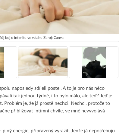
ůj boj o intimitu ve vztahu Zdroj: Canva
polu naposledy sdíleli postel. A to je pro nás něco
vali tak jednou týdně, i to bylo málo, ale teď? Teď je
. Problém je, že já prostě nechci. Nechci, protože to
ačne přibližovat intimní chvíle, ve mně nevyvolává
 – plný energie, připravený vyrazit. Jenže já nepotřebuju