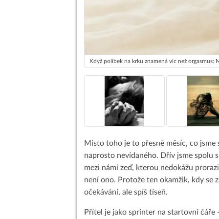
Když polibek na krku znamená víc než orgasmus: M
Místo toho je to přesně měsíc, co jsme s
naprosto nevídaného. Dřív jsme spolu spá
mezi námi zeď, kterou nedokážu prorazit
není ono. Protože ten okamžik, kdy se z
očekávání, ale spíš tíseň.
Přítel je jako sprinter na startovní čáře