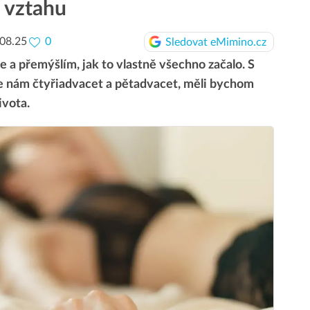
e vztahu
08.25
0
Sledovat eMimino.cz
 a přemýšlím, jak to vlastně všechno začalo. S
Je nám čtyřiadvacet a pětadvacet, měli bychom
ivota.