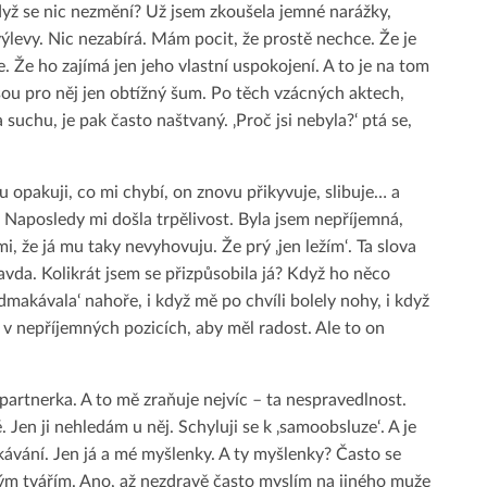
když se nic nezmění? Už jsem zkoušela jemné narážky,
ýlevy. Nic nezabírá. Mám pocit, že prostě nechce. Že je
e. Že ho zajímá jen jeho vlastní uspokojení. A to je na tom
jsou pro něj jen obtížný šum. Po těch vzácných aktech,
 suchu, je pak často naštvaný. ‚Proč jsi nebyla?‘ ptá se,
 opakuji, co mi chybí, on znovu přikyvuje, slibuje… a
. Naposledy mi došla trpělivost. Byla jsem nepříjemná,
 mi, že já mu taky nevyhovuju. Že prý ‚jen ležím‘. Ta slova
avda. Kolikrát jsem se přizpůsobila já? Když ho něco
dmakávala‘ nahoře, i když mě po chvíli bolely nohy, i když
 v nepříjemných pozicích, aby měl radost. Ale to on
á partnerka. A to mě zraňuje nejvíc – ta nespravedlnost.
ě. Jen ji nehledám u něj. Schyluji se k ‚samoobsluze‘. A je
čekávání. Jen já a mé myšlenky. A ty myšlenky? Často se
ým tvářím. Ano, až nezdravě často myslím na jiného muže