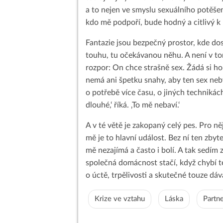
a to nejen ve smyslu sexuálního potěšen
kdo mě podpoří, bude hodný a citlivý 
Fantazie jsou bezpečný prostor, kde dos
touhu, tu očekávanou něhu. A není v tom
rozpor: On chce strašně sex. Žádá si ho,
nemá ani špetku snahy, aby ten sex neb
o potřebě více času, o jiných technikác
dlouhé,‘ říká. ‚To mě nebaví.‘
A v té větě je zakopaný celý pes. Pro ně
mě je to hlavní událost. Bez ní ten zbyt
mě nezajímá a často i bolí. A tak sedím 
společná domácnost stačí, když chybí te
o úctě, trpělivosti a skutečné touze dáva
Krize ve vztahu
Láska
Partn