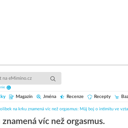
inie
čky
Magazín
Jména
Recenze
Recepty
Baz
olibek na krku znamená víc než orgasmus: Můj boj o intimitu ve vzt
u znamená víc než orgasmus.