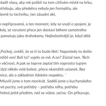
adil vlasy, aby mě políbil na tom citlivém místě na krku,
otřebuju, aby předehra nebyla jen formalita, ale
avně tu techniku, ten zásadní akt.
o nepřipravená, a ten moment, kdy se snaží o spojení, je
okdy, se vzrušení přece jen dostaví během samotného
le pamatuju jako drahokamy. Nejbolestivější je, když dělá
‚Počkej, uvidíš, že se ti to bude líbit.‘ Naposledy to došlo
mžitě ven! Bolí to!‘ vyjelo ze mě. A on? Zůstal tam. Těch
ako věčnost. A pak se teprve zeptal tím naprosto tupým
. Když někdo volá bolest, přece okamžitě ustaneš. Bez
nice, ale o základním lidském respektu. ¨
 Mluvili jsme o tom mockrát. Seděli jsme u kuchynského
 své pocity, své potřeby – potřebu něhy, potřebu
 chtěná ještě předtím, než se vůbec začne. On přikyvuje.