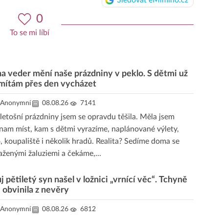
Sledovat eMimino.cz
0
To se mi líbí
na veder mění naše prázdniny v peklo. S dětmi už
mítám přes den vycházet
Anonymní
08.08.26
7141
letošní prázdniny jsem se opravdu těšila. Měla jsem
nam míst, kam s dětmi vyrazíme, naplánované výlety,
, koupaliště i několik hradů. Realita? Sedíme doma se
aženými žaluziemi a čekáme,...
 pětiletý syn našel v ložnici „vrnící věc“. Tchyně
 obvinila z nevěry
Anonymní
08.08.26
6812