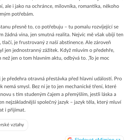
í, ale i jako na ochránce, milovníka, romantika, někoho
k mým potřebám.
tanu přesně to, co potřebuju – tu pomalu rozvíjející se
 žádná vina, jen smutná realita. Nejvíc mě však ubíjí ten
 tlačí, je frustrovaný z naší abstinence. Ale zároveň
yl jen jednostranný zážitek. Když mluvím o předehře,
h než jen o tom hlavním aktu, odbývá to. ‚To je moc
j je předehra otravná přestávka před hlavní událostí. Pro
ek nemá smysl. Bez ní je to jen mechanické tření, které
znovu s tím studeným čajem a přemýšlím, jestli láska a
n nejzákladnější společný jazyk – jazyk těla, který mluví
t i přijímat.
erské vztahy