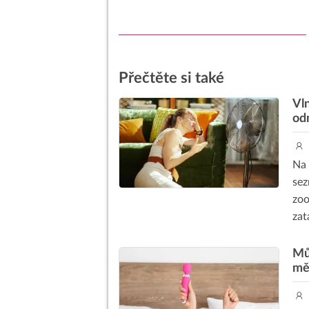
Přečtěte si také
Vl
od
Na 
sez
zoo
zat
Můj
mě