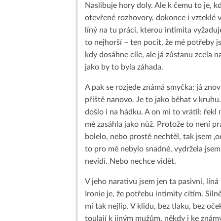
Naslibuje hory doly. Ale k čemu to je, 
otevřené rozhovory, dokonce i vzteklé v
líný na tu práci, kterou intimita vyžaduj
to nejhorší – ten pocit, že mé potřeby 
kdy dosáhne cíle, ale já zůstanu zcela na
jako by to byla záhada.
A pak se rozjede známá smyčka: já znovu
příště nanovo. Je to jako běhat v kruhu
došlo i na hádku. A on mi to vrátil: řekl
mě zasáhla jako nůž. Protože to není pr
bolelo, nebo prostě nechtěl, tak jsem ‚o
to pro mě nebylo snadné, vydržela jsem
nevidí. Nebo nechce vidět.
V jeho narativu jsem jen ta pasivní, lín
Ironie je, že potřebu intimity cítím. Siln
mi tak nejlíp. V klidu, bez tlaku, bez o
toulají k jiným mužům, někdy i ke znám