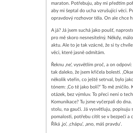
maraton. Potřebuju, aby mi předtím pohl
aby mi šeptal do ucha vzrušující věci. P
opravdový rozhovor těla. On ale chce hl
A já? Já jsem suchá jako poušť, naprost
pro mě skoro nesnesitelný. Někdy, mál
aktu. Ale to je tak vzácné, že si ty chví
věci, které jasně odmítám.
Řeknu ‚ne‘, vysvětlím proč, a on odpoví: 
tak daleko, že jsem křičela bolestí. ‚Oka
několik vteřin, co ještě setrval, bylo j
tónem: ‚Co tě jako bolí?‘ To mě zničilo
otázek, bez výmluv. To přeci není o tech
Komunikace? Tu jsme vyčerpali do dna.
stolu, na gauči. Já vysvětluju, popisuju
pomalosti, potřebu cítit se v bezpečí a
Říká ‚jo‘, ‚chápu‘, ‚ano, máš pravdu‘.