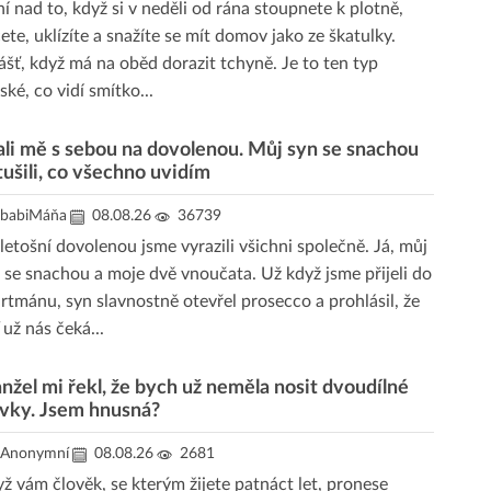
í nad to, když si v neděli od rána stoupnete k plotně,
ete, uklízíte a snažíte se mít domov jako ze škatulky.
ášť, když má na oběd dorazit tchyně. Je to ten typ
ské, co vidí smítko...
ali mě s sebou na dovolenou. Můj syn se snachou
ušili, co všechno uvidím
babiMáňa
08.08.26
36739
letošní dovolenou jsme vyrazili všichni společně. Já, můj
 se snachou a moje dvě vnoučata. Už když jsme přijeli do
rtmánu, syn slavnostně otevřel prosecco a prohlásil, že
 už nás čeká...
nžel mi řekl, že bych už neměla nosit dvoudílné
avky. Jsem hnusná?
Anonymní
08.08.26
2681
ž vám člověk, se kterým žijete patnáct let, pronese