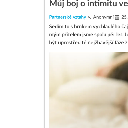
Můj boj o intimitu v
Partnerské vztahy
Anonymní
25.
Sedím tu s hrnkem vychladlého čaje
mým přítelem jsme spolu pět let. 
být uprostřed té nejžhavější fáze ž