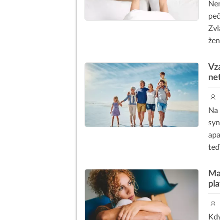
Nen
peč
Zvl
žen
Vz
net
Na 
syn
apa
teď
Ma
pl
Kdy