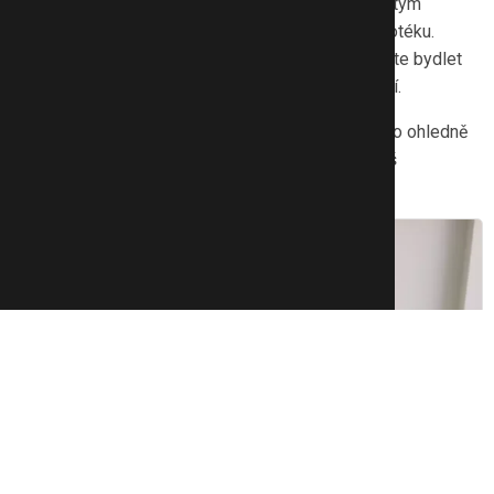
v dnešní době to může být těžko dosažitelné. Častým
řešením je začít s nájmem a později spořit na hypotéku.
Pokud máte vy i váš partner jasno v tom, zda chcete bydlet
ve městě, nebo na venkově, bude výběr jednodušší.
Důležitá rada:
Stanovte si priority a buďte zajedno ohledně
konkrétních potřeb a přání, které se vztahují na váš
nový domov.