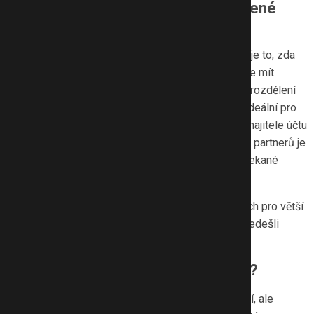
Finance: společný účet, nebo oddělené
rozpočty?
Jedním z nejčastějších rozhodnutí, které páry činí, je to, zda
mít společný účet, nebo zda každý z partnerů bude mít
oddělený rozpočet. Společný účet může usnadnit rozdělení
domácích výdajů a posílit důvěru, ale nemusí být ideální pro
všechny. Některé banky totiž neumožňují mít dva majitele účtu
se stejnými právy, a tak se často stává, že jeden z partnerů je
pouze disponentem účtu, což může v případě nečekané
události způsobit problémy.
Důležitá rada:
Předem se dohodněte na pravidlech pro větší
výdaje (např. elektroniku, drahé nákupy), abyste předešli
případným nedorozuměním.
Bydlení: vlastní bydlení nebo nájem?
Mnoho párů považuje vlastní bydlení za výhodnější, ale