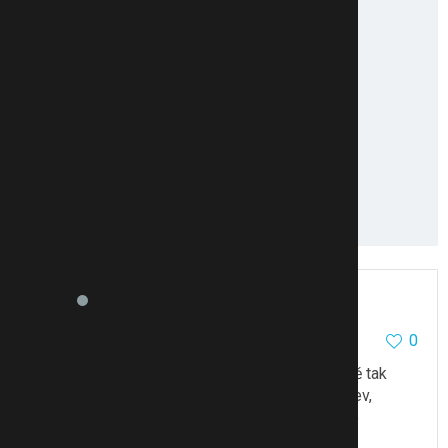
kvaček
14335
98
0
15.4.11 19:46
ne.. a to máme poměrně tyto stavy často - určitě tak
10 krát je měl, kdy jako kojenec se mi zalknul, řev,
nejednou nic oči vykulené, červený a nemohl se
nadechnout…