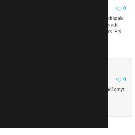
0
15.4.11 19:47
Neteř taky putovala do sprchy, ale ta se vzteky drápala
do krve do obličeje. Kamarádka říkala, že jí dr poradil
studenou vodu do rozprašovače a stříknou za krk. Prý
to taky fungovala dokonale.
To se mi líbí
Citovat
Zmínit
merett
0
15.4.11 19:48
sprcha je dost drsná, já bych to nedělala, prý stačí omýt
obličej studenou vodou
Citovat
Upravit
Reklama