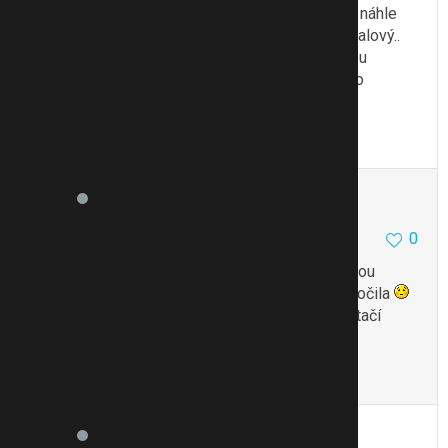
Zkoušela jsem rady, fouknutí, štípnutí, tlesknutí, náhle
křiknout, zatím všechno pomohlo a to bývá až fialový..
ALe jedině co bych udělala, tak chladnou vodu bu
šplíchnout do obličeje, myslím, že jako šok by to
stačilo.
To se mi líbí
Citovat
Zmínit
hanucha
3329
9
0
15.4.11 19:46
Tak na roční dítě to drsné je (podle mě) já ji jednou
strčila pod sprchu i s oblečením, hrozně mě vytočila
byly jí asi dva a něco. Pomohlo to, od té doby stačí
otázka - chceš sprchu?
To se mi líbí
Citovat
Zmínit
isand
2457
5