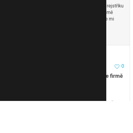
Tak to pozor! Firma je regitrovaná v obchodním rejstříku
jen sem zadala IČ a hned mi to našlo. A taky by mě
zajímal odkaz na levnější matrace Zaren pošlete mi
nějaký hm???
Citovat
Upravit
Monika321
0
11.6.13 13:52
Prosím o informace (Cool Operátorka ve firmě
Zaren)
Dobrý den,
prosím o zkušnnosti někoho, kdo pracoval ve firmě
„Zaren“ na pozici cool operátorka.
Děkuji
Citovat
Upravit