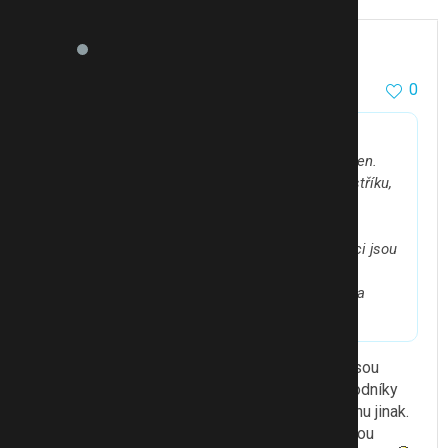
Trudi
212
2
0
25.4.13 19:12
@cecilek
píše:
Ahoj, včera jsem absolvoval předváděčku fy Zaren.
Firma Zaren není registrována v obchodním rejstříku,
takže právně neexistuje. Pod ICO, kterým se
prezentuje je jiná fy. Institut Zdraví a ekologie
v Curychu neexistuje též. Takže pozor podvodníci jsou
tu!! To pominu bláboly, kterými byly výrobky
prezentovány. Stejné výrobky koupíte na NETU za
podstatně nižší cenu než u fy Zaren.
No já nevím, nechci se jich zastávat, ale to, že jsou
zapsání pod spol. Raypath čr z nich ještě podvodníky
nedělá.
Resp. si podvod představuji asi trochu jinak.
Sama mám zastoupení několika firem a firmy jsou