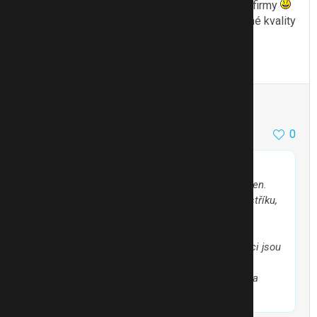
zapsány pod mateřskou firmou a pod ičem mé firmy
Prosím, můžeš mi hodit odkaz na matrace stejné kvality
a fcí, jak moc jsou levnější? Díky.
To se mi líbí
Citovat
Zmínit
Bobule5
0
26.4.13 12:48
@cecilek
píše:
Ahoj, včera jsem absolvoval předváděčku fy Zaren.
Firma Zaren není registrována v obchodním rejstříku,
takže právně neexistuje. Pod ICO, kterým se
prezentuje je jiná fy. Institut Zdraví a ekologie
v Curychu neexistuje též. Takže pozor podvodníci jsou
tu!! To pominu bláboly, kterými byly výrobky
prezentovány. Stejné výrobky koupíte na NETU za
podstatně nižší cenu než u fy Zaren.