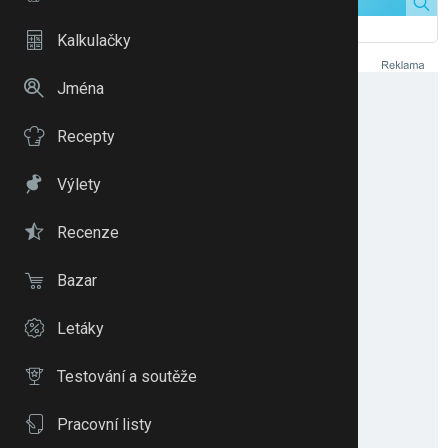
Kristýna Mertlová v podcastu Netabuj. Zdroj: eMimino
Kalkulačky
Jména
Recepty
Výlety
Recenze
Bazar
Letáky
Testování a soutěže
Pracovní listy