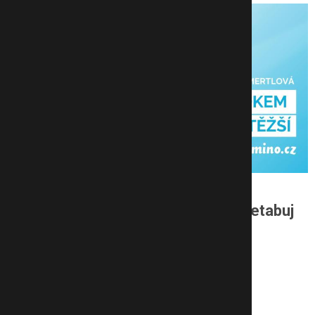
Načítají se informace o videu…
Poslechněte si nový díl podcastu Netabuj
na Spotify