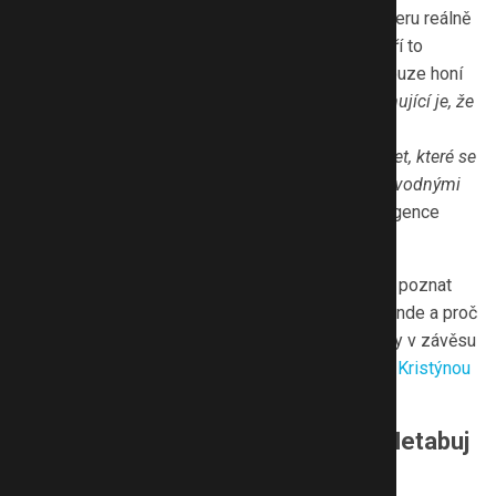
Podle statistiky mají 2/3 mužských uživatelů Tinderu reálně
vztah. Online seznamky jsou bohužel plné lidí, kteří to
nemyslí vážně a zadaní muži si na seznamkách pouze honí
své ego. „
Je to vlastně taková kontrola trhu. Alarmující je, že
2/3 uživatelů seznamek se setkalo se sexuálním
obtěžováním. Obecně to trápí nejvíce ženy do 35 let, které se
i díky AI potkávají na seznamkách stále více s podvodnými
profily.
“ Z hlediska bezpečnosti je tak umělá inteligence
podle Kristýny časovanou bombou.
Jak se bezpečně seznámit, na co si dát pozor, jak poznat
predátora a podvodníka, jak se připravit na první rande a proč
jsou při seznamování nejvíce ohrožené singl mámy v závěsu
za ženami 50+? O tom všem je podcast Netabuj s
Kristýnou
Mertlovou
.
Podívejte se na nový díl podcastu Netabuj
na Youtube