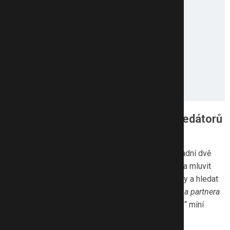
Nejčastějšími obětmi sexuálních predátorů
na seznamkách jsou single mámy
K úspěšnému seznámení jsou podle Kristýny zásadní dvě
věci: přiznat si, že jsem single a že to chci změnit a mluvit
o tom. Je potřeba vystoupit ze své sociální bubliny a hledat
nové příležitosti. „
Zároveň mít milion požadavků na partnera
jde, když je vám 25 let. Ve čtyřiceti vám to nevyjde,
“ míní
Kristýna.